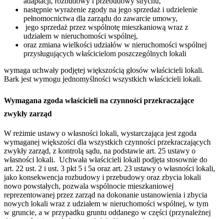
adaptacji, rozbudowy i przebudowy strychu,
następnie wyrażenie zgody na jego sprzedaż i udzielenie
pełnomocnictwa dla zarządu do zawarcie umowy,
jego sprzedaż przez wspólnotę mieszkaniową wraz z
udziałem w nieruchomości wspólnej,
oraz zmiana wielkości udziałów w nieruchomości wspólnej
przysługujących właścicielom poszczególnych lokali
wymaga uchwały podjętej większością głosów właścicieli lokali.
Bark jest wymogu jednomyślności wszystkich właścicieli lokali.
Wymagana zgoda właścicieli na czynności przekraczające
zwykły zarząd
W reżimie ustawy o własności lokali, wystarczająca jest zgoda
wymaganej większości dla wszystkich czynności przekraczających
zwykły zarząd, z kontrolą sądu, na podstawie art. 25 ustawy o
własności lokali. Uchwała właścicieli lokali podjęta stosownie do
art. 22 ust. 2 i ust. 3 pkt 5 i 5a oraz art. 23 ustawy o własności lokali,
jako konsekwencja rozbudowy i przebudowy oraz zbycia lokali
nowo powstałych, pozwala wspólnocie mieszkaniowej
reprezentowanej przez zarząd na dokonanie ustanowienia i zbycia
nowych lokali wraz z udziałem w nieruchomości wspólnej, w tym
w gruncie, a w przypadku gruntu oddanego w części (przynależnej