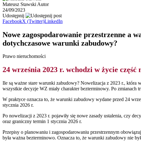
Mateusz Stawski
Autor
24/09/2023
Udostępnij
Facebook
X (Twitter)
LinkedIn
Nowe zagospodarowanie przestrzenne a wa
dotychczasowe warunki zabudowy?
Prawo nieruchomości
24 września 2023 r. wchodzi w życie część 
Ile są ważne stare warunki zabudowy? Nowelizacja z 2023 r., która
wszystkie decyzje WZ miały charakter bezterminowy. Po zmianach t
W praktyce oznacza to, że warunki zabudowy wydane przed 24 wrześn
stycznia 2026 r.
Po nowelizacji z 2023 r. pojawiły się nowe zasady ustalenia, czy d
oraz graniczny termin 1 stycznia 2026 r.
Przepisy o planowaniu i zagospodarowaniu przestrzennym obowiązu
była ważna bezterminowo. Oznacza to, że warunki zabudowy nie był