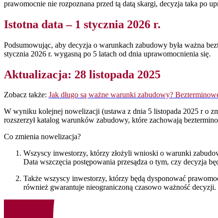
prawomocnie nie rozpoznana przed tą datą skargi, decyzja taka po u
Istotna data – 1 stycznia 2026 r.
Podsumowując, aby decyzja o warunkach zabudowy była ważna bezt
stycznia 2026 r. wygasną po 5 latach od dnia uprawomocnienia się.
Aktualizacja: 28 listopada 2025
Zobacz także:
Jak długo są ważne warunki zabudowy? Bezterminow
W wyniku kolejnej nowelizacji (ustawa z dnia 5 listopada 2025 r o 
rozszerzył katalog warunków zabudowy, które zachowają bezterminow
Co zmienia nowelizacja?
Wszyscy inwestorzy, którzy złożyli wnioski o warunki zabudo
Data wszczęcia postępowania przesądza o tym, czy decyzja będz
Także wszyscy inwestorzy, którzy będą dysponować prawomoc
również gwarantuje nieograniczoną czasowo ważność decyzji.