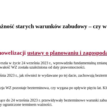
żność starych warunków zabudowy – czy w 
nowelizacji
ustawy o planowaniu i zagospo
 weszła w życie 24 września 2023 r., wprowadziła fundamentalną zmia
rwałość WZ została uzależniona od daty prawomocności.
ia 2023 r., jak również te wydawane po tej dacie, zachowują bezterm
ecyzja WZ pozostaje bezterminowa, czy wygasa po upływie pięciu lat. 
jące do 24 września 2023 r. przewidywały bezterminowe warunki zab
y ograniczone terminem ważności.