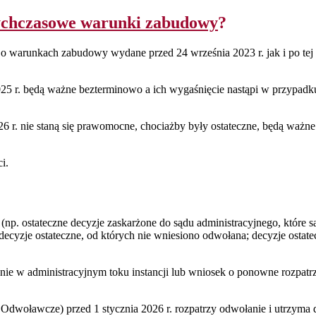
ychczasowe warunki zabudowy
?
zje o warunkach zabudowy wydane przed 24 września 2023 r. jak i po t
r. będą ważne bezterminowo a ich wygaśnięcie nastąpi w przypadku 
 r. nie staną się prawomocne, chociażby były ostateczne, będą ważne 
i.
np. ostateczne decyzje zaskarżone do sądu administracyjnego, które są
 decyzje ostateczne, od których nie wniesiono odwołana; decyzje ostate
anie w administracyjnym toku instancji lub wniosek o ponowne rozpatr
m Odwoławcze) przed 1 stycznia 2026 r. rozpatrzy odwołanie i utrzym