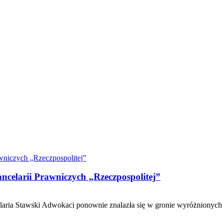
elarii Prawniczych „Rzeczpospolitej”
ria Stawski Adwokaci ponownie znalazła się w gronie wyróżnionych. 