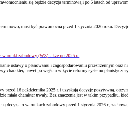
prawomocnieniu się będzie decyzja terminową i po 5 latach od uprawom
erminowo, musi być prawomocna przed 1 stycznia 2026 roku. Decyzj
e warunki zabudowy (WZ) także po 2025 r.
zmianie ustawy o planowaniu i zagospodarowaniu przestrzennym oraz n
y charakter, nawet po wejściu w życie reformy systemu planistyczneg
wy przed 16 października 2025 r. i uzyskają decyzję pozytywną, otr
ie miała charakter trwały. Bez znaczenia jest w takim przypadku, kie
ną decyzją o warunkach zabudowy przed 1 stycznia 2026 r., zachow